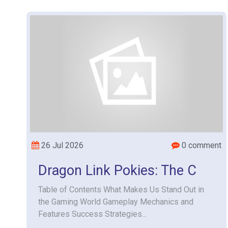
26 Jul 2026
0 comment
Dragon Link Pokies: The C
Table of Contents What Makes Us Stand Out in
the Gaming World Gameplay Mechanics and
Features Success Strategies...