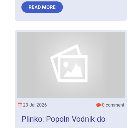
READ MORE
23 Jul 2026
0 comment
Plinko: Popoln Vodnik do