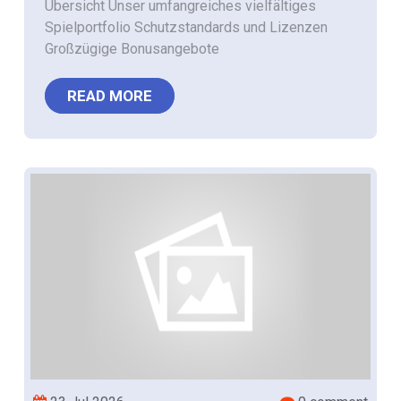
Übersicht Unser umfangreiches vielfältiges
Spielportfolio Schutzstandards und Lizenzen
Großzügige Bonusangebote
READ MORE