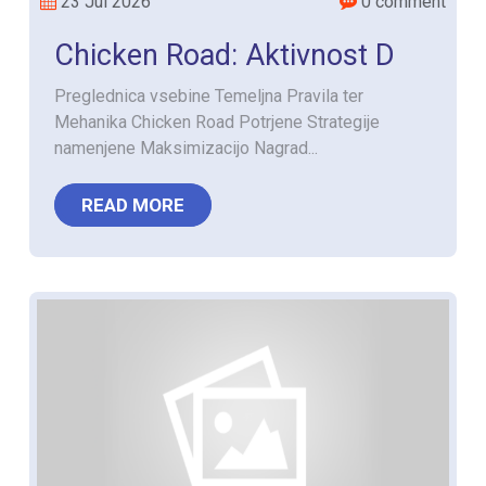
23 Jul 2026
0 comment
Chicken Road: Aktivnost D
Preglednica vsebine Temeljna Pravila ter
Mehanika Chicken Road Potrjene Strategije
namenjene Maksimizacijo Nagrad...
READ MORE