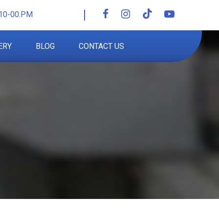
10-00.PM
ERY
BLOG
CONTACT US