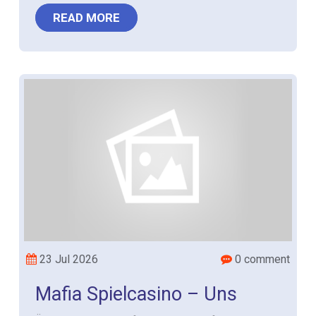
READ MORE
23 Jul 2026
0 comment
Mafia Spielcasino – Uns