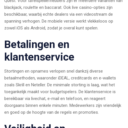
Quest. Voor tafelspelliefhebbers zijn er meerdere varianten van
blackjack, roulette en baccarat. Ook live casino-opties zijn
beschikbaar, waarbij echte dealers via een videostream de
spanning verhogen. De mobiele versie werkt vlekkeloos op
zowel iOS als Android, zodat je overal kunt spelen.
Betalingen en
klantenservice
Stortingen en opnames verlopen snel dankzij diverse
betaalmethoden, waaronder iDEAL, creditcards en e-wallets
zoals Skrill en Neteller. De minimale storting is laag, wat het
toegankelijk maakt voor budgetspelers. De klantenservice is
bereikbaar via livechat, e-mail en telefoon, en reageert
doorgaans binnen enkele minuten. Medewerkers zijn vriendelijk
en goed op de hoogte van de regels en promoties.