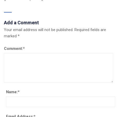
Add a Comment
Your email address will not be published.
Required fields are
marked
*
Comment:
*
Name:
*
Email Address:
*