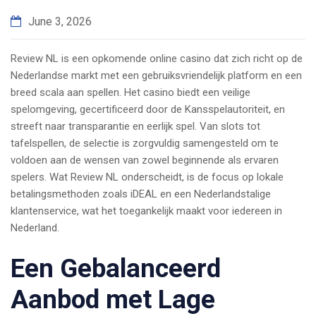
June 3, 2026
Review NL is een opkomende online casino dat zich richt op de
Nederlandse markt met een gebruiksvriendelijk platform en een
breed scala aan spellen. Het casino biedt een veilige
spelomgeving, gecertificeerd door de Kansspelautoriteit, en
streeft naar transparantie en eerlijk spel. Van slots tot
tafelspellen, de selectie is zorgvuldig samengesteld om te
voldoen aan de wensen van zowel beginnende als ervaren
spelers. Wat Review NL onderscheidt, is de focus op lokale
betalingsmethoden zoals iDEAL en een Nederlandstalige
klantenservice, wat het toegankelijk maakt voor iedereen in
Nederland.
Een Gebalanceerd
Aanbod met Lage