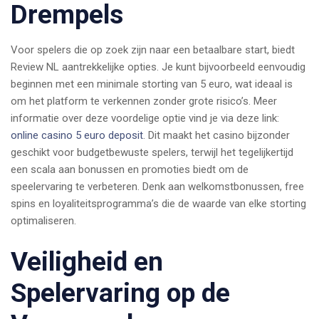
Drempels
Voor spelers die op zoek zijn naar een betaalbare start, biedt
Review NL aantrekkelijke opties. Je kunt bijvoorbeeld eenvoudig
beginnen met een minimale storting van 5 euro, wat ideaal is
om het platform te verkennen zonder grote risico’s. Meer
informatie over deze voordelige optie vind je via deze link:
online casino 5 euro deposit
. Dit maakt het casino bijzonder
geschikt voor budgetbewuste spelers, terwijl het tegelijkertijd
een scala aan bonussen en promoties biedt om de
speelervaring te verbeteren. Denk aan welkomstbonussen, free
spins en loyaliteitsprogramma’s die de waarde van elke storting
optimaliseren.
Veiligheid en
Spelervaring op de