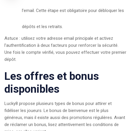
l’email. Cette étape est obligatoire pour débloquer les
dépôts et les retraits.
Astuce : utilisez votre adresse email principale et activez
l’authentification à deux facteurs pour renforcer la sécurité.
Une fois le compte vérifié, vous pouvez effectuer votre premier
dépôt.
Les offres et bonus
disponibles
Lucky8 propose plusieurs types de bonus pour attirer et
fidéliser les joueurs. Le bonus de bienvenue est le plus
généreux, mais il existe aussi des promotions régulières. Avant
de réclamer un bonus, lisez attentivement les conditions de