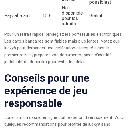
possibles)
Non
disponible
Paysafecard
10 €
Gratuit
pour les
retraits
Pour un retrait rapide, privilégiez les portefeuilles électroniques.
Les cartes bancaires sont fiables mais plus lentes. Notez que
lucky8 peut demander une vérification d’identité avant le
premier retrait ; préparez vos documents (pièce d’identité,
justificatif de domicile) pour éviter les délais.
Conseils pour une
expérience de jeu
responsable
Jouer sur un casino en ligne doit rester un divertissement. Voici
quelques recommandations pour profiter de lucky8 sans