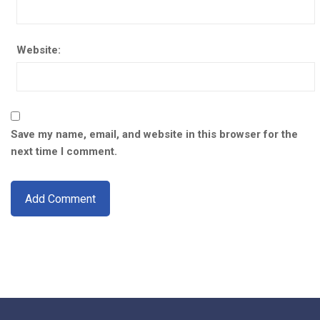
Website:
Save my name, email, and website in this browser for the
next time I comment.