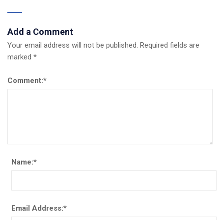
Add a Comment
Your email address will not be published.
Required fields are
marked
*
Comment:
*
Name:
*
Email Address:
*