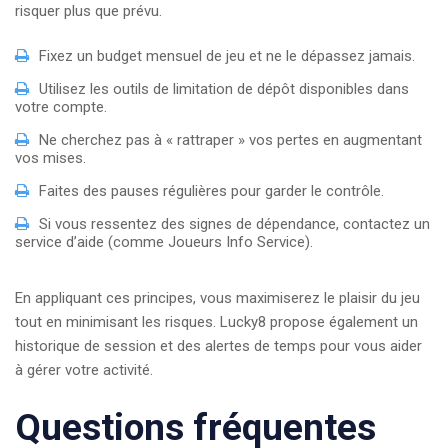
risquer plus que prévu.
Fixez un budget mensuel de jeu et ne le dépassez jamais.
Utilisez les outils de limitation de dépôt disponibles dans
votre compte.
Ne cherchez pas à « rattraper » vos pertes en augmentant
vos mises.
Faites des pauses régulières pour garder le contrôle.
Si vous ressentez des signes de dépendance, contactez un
service d’aide (comme Joueurs Info Service).
En appliquant ces principes, vous maximiserez le plaisir du jeu
tout en minimisant les risques. Lucky8 propose également un
historique de session et des alertes de temps pour vous aider
à gérer votre activité.
Questions fréquentes