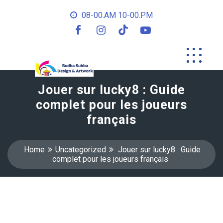
08-00.AM 10-00.PM
Jouer sur lucky8 : Guide
complet pour les joueurs
français
Home
Uncategorized
Jouer sur lucky8 : Guide
complet pour les joueurs français