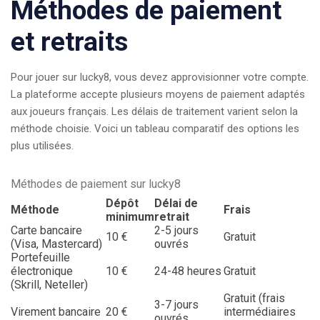
Méthodes de paiement
et retraits
Pour jouer sur lucky8, vous devez approvisionner votre compte.
La plateforme accepte plusieurs moyens de paiement adaptés
aux joueurs français. Les délais de traitement varient selon la
méthode choisie. Voici un tableau comparatif des options les
plus utilisées.
Méthodes de paiement sur lucky8
Dépôt
Délai de
Méthode
Frais
minimum
retrait
Carte bancaire
2-5 jours
10 €
Gratuit
(Visa, Mastercard)
ouvrés
Portefeuille
électronique
10 €
24-48 heures
Gratuit
(Skrill, Neteller)
Gratuit (frais
3-7 jours
Virement bancaire
20 €
intermédiaires
ouvrés