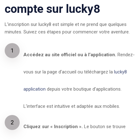
compte sur lucky8
L’inscription sur lucky8 est simple et ne prend que quelques
minutes. Suivez ces étapes pour commencer votre aventure.
Accédez au site officiel ou à l’application.
Rendez-
vous sur la page d’accueil ou téléchargez la
lucky8
application
depuis votre boutique d’applications.
L’interface est intuitive et adaptée aux mobiles.
Cliquez sur « Inscription ».
Le bouton se trouve