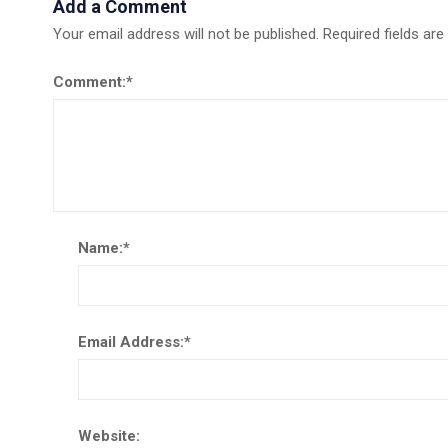
Add a Comment
Your email address will not be published.
Required fields ar
Comment:
*
Name:
*
Email Address:
*
Website: