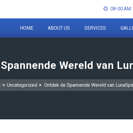
08-00.AM 
HOME
ABOUT US
SERVICES
GALL
 Spannende Wereld van Lu
e
Uncategorized
Ontdek de Spannende Wereld van LunaSpi