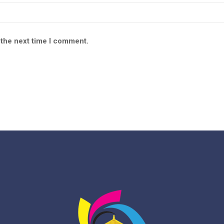
 the next time I comment.