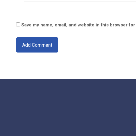
Save my name, email, and website in this browser for