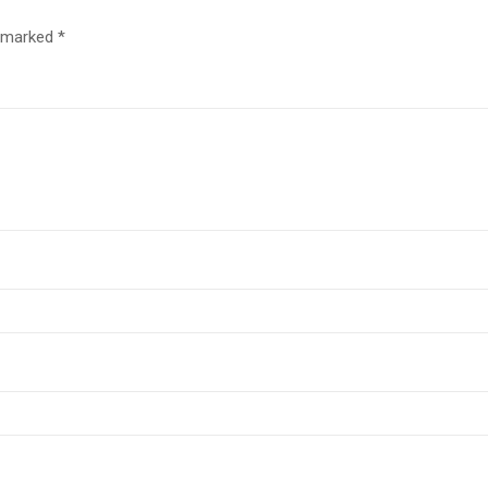
e marked
*