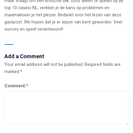
maar vraagt om een kritische blik. Door alleen te spelen bij de
top 10 casino NL, verklein je de kans op problemen en
maximaliseer je het plezier. Bedankt voor het lezen van deze
gastpost. We hopen dat je er wijzer van bent geworden. Veel
succes en speel verantwoord!
Add a Comment
Your email address will not be published.
Required fields are
marked
*
Comment:
*