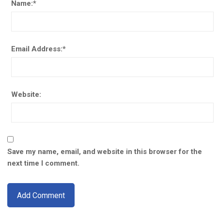
Name:
*
Email Address:
*
Website:
Save my name, email, and website in this browser for the
next time I comment.