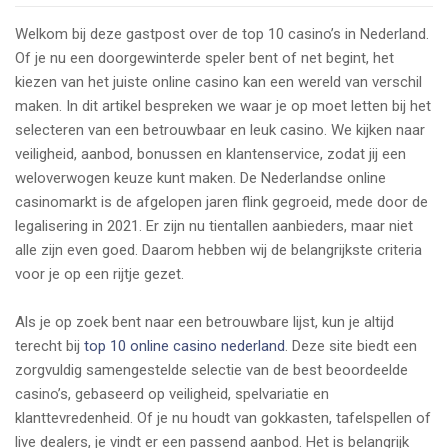
Welkom bij deze gastpost over de top 10 casino’s in Nederland.
Of je nu een doorgewinterde speler bent of net begint, het
kiezen van het juiste online casino kan een wereld van verschil
maken. In dit artikel bespreken we waar je op moet letten bij het
selecteren van een betrouwbaar en leuk casino. We kijken naar
veiligheid, aanbod, bonussen en klantenservice, zodat jij een
weloverwogen keuze kunt maken. De Nederlandse online
casinomarkt is de afgelopen jaren flink gegroeid, mede door de
legalisering in 2021. Er zijn nu tientallen aanbieders, maar niet
alle zijn even goed. Daarom hebben wij de belangrijkste criteria
voor je op een rijtje gezet.
Als je op zoek bent naar een betrouwbare lijst, kun je altijd
terecht bij
top 10 online casino nederland
. Deze site biedt een
zorgvuldig samengestelde selectie van de best beoordeelde
casino’s, gebaseerd op veiligheid, spelvariatie en
klanttevredenheid. Of je nu houdt van gokkasten, tafelspellen of
live dealers, je vindt er een passend aanbod. Het is belangrijk