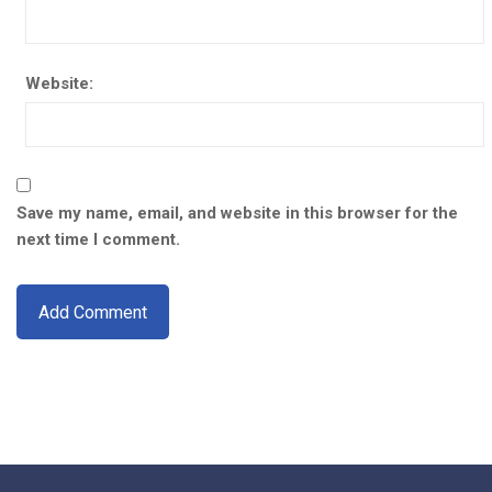
Website:
Save my name, email, and website in this browser for the
next time I comment.