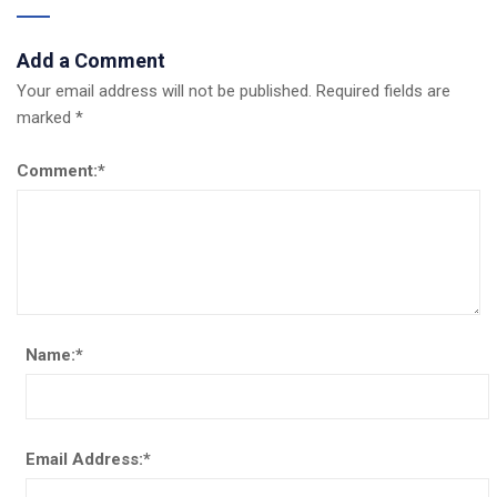
Add a Comment
Your email address will not be published.
Required fields are
marked
*
Comment:
*
Name:
*
Email Address:
*