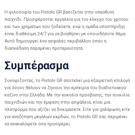
Η φιλοσοφία του Pistolo GR βασίζεται στην υπεύθυνη
παιχνίδι. Προσφέρονται εργαλεία για τον έλεγχο του χρόνου
και των χρημάτων που ξοδεύετε, ενώ η ομάδα υποστήριξης
είναι διαθέσιμη 24/7 για να βοηθήσει με οποιοδήποτε θέμα.
Αυτό δημιουργεί ένα ασφαλές περιβάλλον όπου η
διασκέδαση παραμένει προτεραιότητα.
Συμπέρασμα
Συνοψίζοντας, το Pistolo GR αποτελεί μια εξαιρετική επιλογή
για όσους θέλουν να ζήσουν την εμπειρία του διαδικτυακού
καζίνο στην Ελλάδα. Με την ευκολία πρόσβασης, την ποικιλία
παιχνιδιών και την έμφαση στην ασφάλεια, είναι μια
πλατφόρμα που αξίζει να δοκιμάσετε. Είτε για χαλάρωση είτε
για αναζήτηση μεγάλων κερδών, το Pistolo GR σας περιμένει
να ανακαλύψετε όσα προσφέρει.