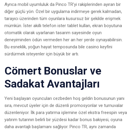
Ayrıca mobil uyumluluk da Pinco TR’yi rakiplerinden ayıran bir
diğer güçlü yön. Özel bir uygulama indirmeye gerek kalmadan,
tarayıcı üzerinden tüm oyunlara kusursuz bir şekilde erişmek
mümkün. İster akıllı telefon ister tablet kullan, ekran boyutuna
otomatik olarak uyarlanan tasarım sayesinde oyun
deneyiminden ödün vermeden her an her yerde oynayabilirsin.
Bu esneklik, yoğun hayat temposunda bile casino keyfini
sürdürmek isteyenler için büyük bir artı.
Cömert Bonuslar ve
Sadakat Avantajları
Yeni başlayan oyuncuları cezbeden hoş geldin bonusunun yanı
sıra, mevcut üyeler için de düzenli promosyonlar ve turnuvalar
düzenleniyor. İlk para yatırma işlemine özel ekstra freespin veya
yatırım tutarının belirli bir yüzdesi kadar bonus bakiyesi, oyuna
daha avantajlı başlamanı sağlıyor. Pinco TR, aynı zamanda