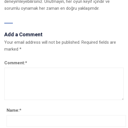
deneyimleyebilirsiniz. Unutmayın, her oyun keyif içindir ve
sorumlu oynamak her zaman en doğru yaklaşımdır.
Add a Comment
Your email address will not be published.
Required fields are
marked
*
Comment:
*
Name:
*