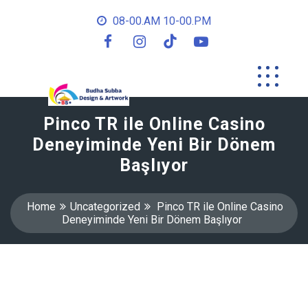
08-00.AM 10-00.PM
Pinco TR ile Online Casino
Deneyiminde Yeni Bir Dönem
Başlıyor
Home
Uncategorized
Pinco TR ile Online Casino
Deneyiminde Yeni Bir Dönem Başlıyor