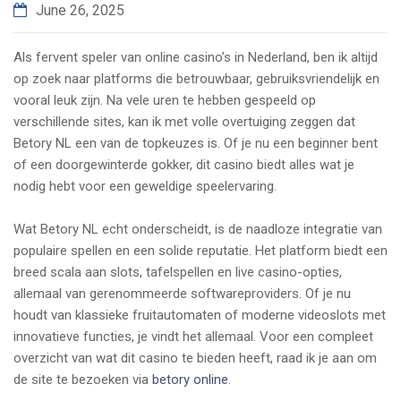
June 26, 2025
Als fervent speler van online casino’s in Nederland, ben ik altijd
op zoek naar platforms die betrouwbaar, gebruiksvriendelijk en
vooral leuk zijn. Na vele uren te hebben gespeeld op
verschillende sites, kan ik met volle overtuiging zeggen dat
Betory NL een van de topkeuzes is. Of je nu een beginner bent
of een doorgewinterde gokker, dit casino biedt alles wat je
nodig hebt voor een geweldige speelervaring.
Wat Betory NL echt onderscheidt, is de naadloze integratie van
populaire spellen en een solide reputatie. Het platform biedt een
breed scala aan slots, tafelspellen en live casino-opties,
allemaal van gerenommeerde softwareproviders. Of je nu
houdt van klassieke fruitautomaten of moderne videoslots met
innovatieve functies, je vindt het allemaal. Voor een compleet
overzicht van wat dit casino te bieden heeft, raad ik je aan om
de site te bezoeken via
betory online
.